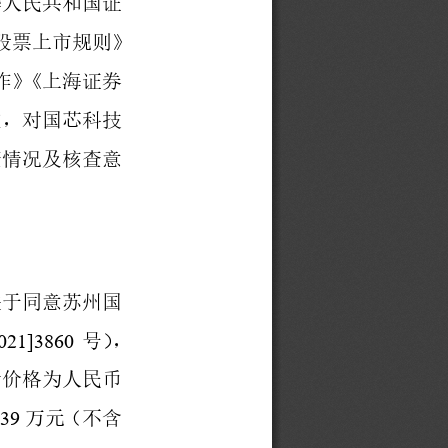
华人民共和国证
股票上市规则》
作》
《上海证券
定，对
国芯科技
查情况及核查意
关于同意苏州国
021]3860
号），
行价格为人民币
.39
万元（不含