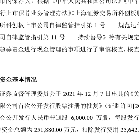
市的保荐
人
，根据《中华人民共和国公司法》《中
发行上市保荐业务管理办法》《上海证券交易所科创板
1
所科创板上市公司自
律监管指引第
号
——
规范运
11
司自律监管指引第
号
——
持续
督导》
等有关规
超募资金进行现金管理
的
事项进行了审慎核查，核
资金基本情况
2021
12
7
证券监督管理委员会于
年
月
日出具的《
[2
限公司首次公开发行股票注册的批复》（证监许可
6,000
.
00
会公开发行人民币普通股
万股，每股发
251,880.00
25,642
集资金总额为
万元，扣除发行费用