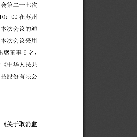
事会第
二十七
次
10
00
：
在
苏州
。
本次会议的通
。
本次会议采用
9
出席
董事
名
，
合《中华人民共
科技股份有限公
过《
关于取消监