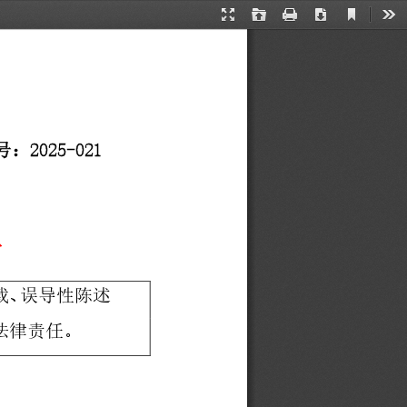
Current
Presentation
Open
Print
Download
Too
View
Mode
202
5
-
0
2
1
号：
告
载、误导性陈述
法律责任。