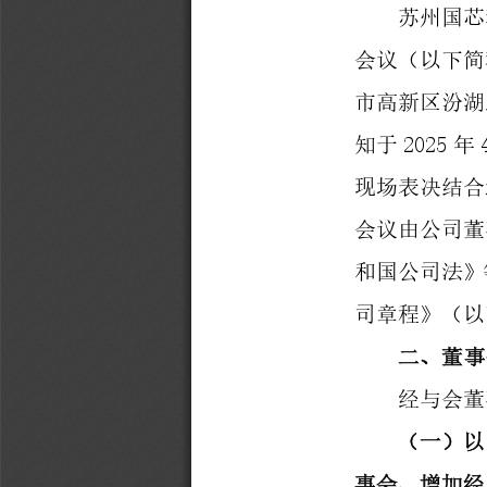
苏州国芯
会议（以下简
市高新区汾湖
202
5
知于
年
现场表决
结合
会议由
公司
董
和国公司法》
司章程》
（以
二、
董事
经与会董
（
一
）
以
事会、
增加
经