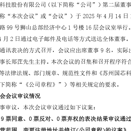
科技股份有限公司（以下简称
“
公司
”
）第二届董
2025
4
14
称
“
本次会议
”
或
“
会议
”
）于
年
月
日
99
1
16
路
号狮山总部经济中心
号楼
层
会议室
举行
4
2
月
日通过电子邮件及电话等方式送达全体董
事
9
通讯表决的方式召开
，
会议
应出席
董事
名
，
实际
事长郑茳先生主持。本次会议的召集和召开程序符
等法律法规、部门规章、规范性文件和《苏州国芯
下简称
“
《公司章程》
”
）
等相关规定
的
要求。
会
会议审议情况
事审议，本次会议审议通过如下议案：
9
0
0
票同意、
票反对、
票弃权的表决结果
审议通
<
>
营范围、变更注册地址并修订
公司章程
的议案
》